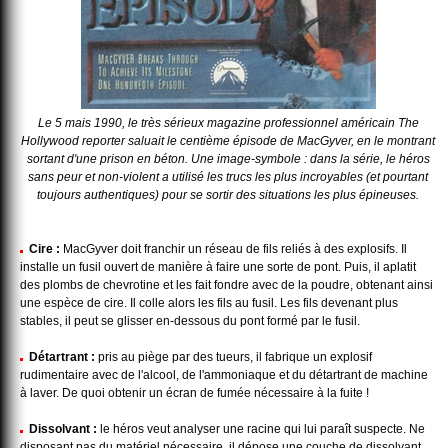
Le 5 mais 1990, le très sérieux magazine professionnel américain The
Hollywood reporter saluait le centième épisode de MacGyver, en le montrant
sortant d'une prison en béton. Une image-symbole : dans la série, le héros
sans peur et non-violent a utilisé les trucs les plus incroyables (et pourtant
toujours authentiques) pour se sortir des situations les plus épineuses.
Cire :
MacGyver doit franchir un réseau de fils reliés à des explosifs. Il
installe un fusil ouvert de manière à faire une sorte de pont. Puis, il aplatit
des plombs de chevrotine et les fait fondre avec de la poudre, obtenant ainsi
une espèce de cire. Il colle alors les fils au fusil. Les fils devenant plus
stables, il peut se glisser en-dessous du pont formé par le fusil.
Détartrant :
pris au piège par des tueurs, il fabrique un explosif
rudimentaire avec de l'alcool, de l'ammoniaque et du détartrant de machine
à laver. De quoi obtenir un écran de fumée nécessaire à la fuite !
Dissolvant :
le héros veut analyser une racine qui lui paraît suspecte. Ne
disposant pas du matériel nécessaire, il dépose une couche de dissolvant