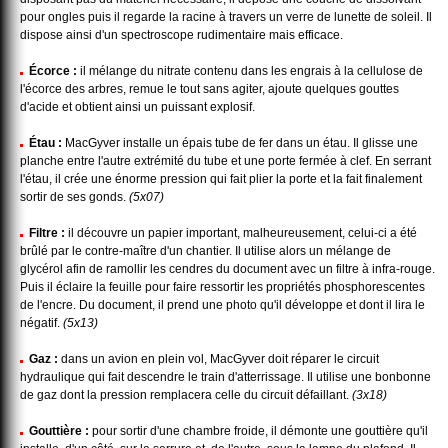
pour ongles puis il regarde la racine à travers un verre de lunette de soleil. Il
dispose ainsi d'un spectroscope rudimentaire mais efficace.
Écorce :
il mélange du nitrate contenu dans les engrais à la cellulose de
l'écorce des arbres, remue le tout sans agiter, ajoute quelques gouttes
d'acide et obtient ainsi un puissant explosif.
Étau :
MacGyver installe un épais tube de fer dans un étau. Il glisse une
planche entre l'autre extrémité du tube et une porte fermée à clef. En serrant
l'étau, il crée une énorme pression qui fait plier la porte et la fait finalement
sortir de ses gonds.
(5x07)
Filtre :
il découvre un papier important, malheureusement, celui-ci a été
brûlé par le contre-maître d'un chantier. Il utilise alors un mélange de
glycérol afin de ramollir les cendres du document avec un filtre à infra-rouge.
Puis il éclaire la feuille pour faire ressortir les propriétés phosphorescentes
de l'encre. Du document, il prend une photo qu'il développe et dont il lira le
négatif.
(5x13)
Gaz :
dans un avion en plein vol, MacGyver doit réparer le circuit
hydraulique qui fait descendre le train d'atterrissage. Il utilise une bonbonne
de gaz dont la pression remplacera celle du circuit défaillant.
(3x18)
Gouttière :
pour sortir d'une chambre froide, il démonte une gouttière qu'il