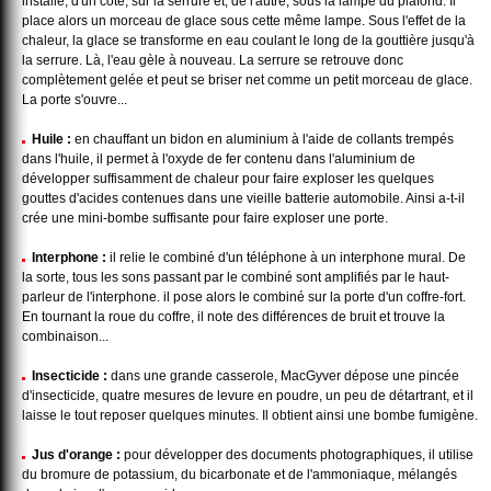
installe, d'un côté, sur la serrure et, de l'autre, sous la lampe du plafond. Il
place alors un morceau de glace sous cette même lampe. Sous l'effet de la
chaleur, la glace se transforme en eau coulant le long de la gouttière jusqu'à
la serrure. Là, l'eau gèle à nouveau. La serrure se retrouve donc
complètement gelée et peut se briser net comme un petit morceau de glace.
La porte s'ouvre...
Huile :
en chauffant un bidon en aluminium à l'aide de collants trempés
dans l'huile, il permet à l'oxyde de fer contenu dans l'aluminium de
développer suffisamment de chaleur pour faire exploser les quelques
gouttes d'acides contenues dans une vieille batterie automobile. Ainsi a-t-il
crée une mini-bombe suffisante pour faire exploser une porte.
Interphone :
il relie le combiné d'un téléphone à un interphone mural. De
la sorte, tous les sons passant par le combiné sont amplifiés par le haut-
parleur de l'interphone. il pose alors le combiné sur la porte d'un coffre-fort.
En tournant la roue du coffre, il note des différences de bruit et trouve la
combinaison...
Insecticide :
dans une grande casserole, MacGyver dépose une pincée
d'insecticide, quatre mesures de levure en poudre, un peu de détartrant, et il
laisse le tout reposer quelques minutes. Il obtient ainsi une bombe fumigène.
Jus d'orange :
pour développer des documents photographiques, il utilise
du bromure de potassium, du bicarbonate et de l'ammoniaque, mélangés