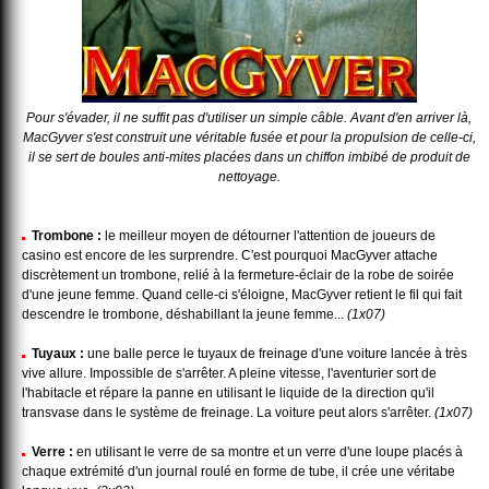
Pour s'évader, il ne suffit pas d'utiliser un simple câble. Avant d'en arriver là,
MacGyver s'est construit une véritable fusée et pour la propulsion de celle-ci,
il se sert de boules anti-mites placées dans un chiffon imbibé de produit de
nettoyage.
Trombone :
le meilleur moyen de détourner l'attention de joueurs de
casino est encore de les surprendre. C'est pourquoi MacGyver attache
discrètement un trombone, relié à la fermeture-éclair de la robe de soirée
d'une jeune femme. Quand celle-ci s'éloigne, MacGyver retient le fil qui fait
descendre le trombone, déshabillant la jeune femme...
(1x07)
Tuyaux :
une balle perce le tuyaux de freinage d'une voiture lancée à très
vive allure. Impossible de s'arrêter. A pleine vitesse, l'aventurier sort de
l'habitacle et répare la panne en utilisant le liquide de la direction qu'il
transvase dans le système de freinage. La voiture peut alors s'arrêter.
(1x07)
Verre :
en utilisant le verre de sa montre et un verre d'une loupe placés à
chaque extrémité d'un journal roulé en forme de tube, il crée une véritabe