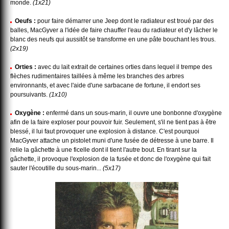
monde.
(1x21)
Oeufs :
pour faire démarrer une Jeep dont le radiateur est troué par des
balles, MacGyver a l'idée de faire chauffer l'eau du radiateur et d'y lâcher le
blanc des neufs qui aussitôt se transforme en une pâte bouchant les trous.
(2x19)
Orties :
avec du lait extrait de certaines orties dans lequel il trempe des
flèches rudimentaires taillées à même les branches des arbres
environnants, et avec l'aide d'une sarbacane de fortune, il endort ses
poursuivants.
(1x10)
Oxygène :
enfermé dans un sous-marin, il ouvre une bonbonne d'oxygène
afin de la faire exploser pour pouvoir fuir. Seulement, s'il ne tient pas à être
blessé, il lui faut provoquer une explosion à distance. C'est pourquoi
MacGyver attache un pistolet muni d'une fusée de détresse à une barre. Il
relie la gâchette à une ficelle dont il tient l'autre bout. En tirant sur la
gâchette, il provoque l'explosion de la fusée et donc de l'oxygène qui fait
sauter l'écoutille du sous-marin...
(5x17)