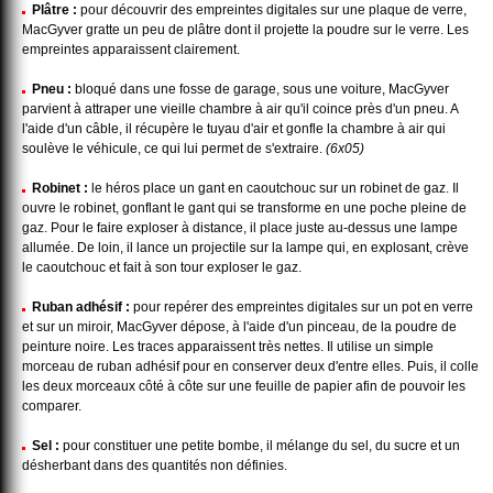
Plâtre :
pour découvrir des empreintes digitales sur une plaque de verre,
MacGyver gratte un peu de plâtre dont il projette la poudre sur le verre. Les
empreintes apparaissent clairement.
Pneu :
bloqué dans une fosse de garage, sous une voiture, MacGyver
parvient à attraper une vieille chambre à air qu'il coince près d'un pneu. A
l'aide d'un câble, il récupère le tuyau d'air et gonfle la chambre à air qui
soulève le véhicule, ce qui lui permet de s'extraire.
(6x05)
Robinet :
le héros place un gant en caoutchouc sur un robinet de gaz. Il
ouvre le robinet, gonflant le gant qui se transforme en une poche pleine de
gaz. Pour le faire exploser à distance, il place juste au-dessus une lampe
allumée. De loin, il lance un projectile sur la lampe qui, en explosant, crève
le caoutchouc et fait à son tour exploser le gaz.
Ruban adhésif :
pour repérer des empreintes digitales sur un pot en verre
et sur un miroir, MacGyver dépose, à l'aide d'un pinceau, de la poudre de
peinture noire. Les traces apparaissent très nettes. Il utilise un simple
morceau de ruban adhésif pour en conserver deux d'entre elles. Puis, il colle
les deux morceaux côté à côte sur une feuille de papier afin de pouvoir les
comparer.
Sel :
pour constituer une petite bombe, il mélange du sel, du sucre et un
désherbant dans des quantités non définies.