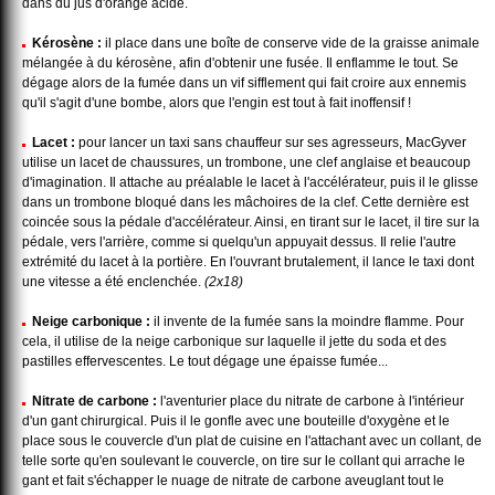
dans du jus d'orange acide.
Kérosène :
il place dans une boîte de conserve vide de la graisse animale
mélangée à du kérosène, afin d'obtenir une fusée. Il enflamme le tout. Se
dégage alors de la fumée dans un vif sifflement qui fait croire aux ennemis
qu'il s'agit d'une bombe, alors que l'engin est tout à fait inoffensif !
Lacet :
pour lancer un taxi sans chauffeur sur ses agresseurs, MacGyver
utilise un lacet de chaussures, un trombone, une clef anglaise et beaucoup
d'imagination. Il attache au préalable le lacet à l'accélérateur, puis il le glisse
dans un trombone bloqué dans les mâchoires de la clef. Cette dernière est
coincée sous la pédale d'accélérateur. Ainsi, en tirant sur le lacet, il tire sur la
pédale, vers l'arrière, comme si quelqu'un appuyait dessus. Il relie l'autre
extrémité du lacet à la portière. En l'ouvrant brutalement, il lance le taxi dont
une vitesse a été enclenchée.
(2x18)
Neige carbonique :
il invente de la fumée sans la moindre flamme. Pour
cela, il utilise de la neige carbonique sur laquelle il jette du soda et des
pastilles effervescentes. Le tout dégage une épaisse fumée...
Nitrate de carbone :
l'aventurier place du nitrate de carbone à l'intérieur
d'un gant chirurgical. Puis il le gonfle avec une bouteille d'oxygène et le
place sous le couvercle d'un plat de cuisine en l'attachant avec un collant, de
telle sorte qu'en soulevant le couvercle, on tire sur le collant qui arrache le
gant et fait s'échapper le nuage de nitrate de carbone aveuglant tout le