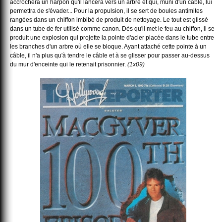
accrochera un harpon qu'il lancera vers un arbre et qui, muni d'un câble, lui
permettra de s'évader... Pour la propulsion, il se sert de boules antimites
rangées dans un chiffon imbibé de produit de nettoyage. Le tout est glissé
dans un tube de fer utilisé comme canon. Dès qu'il met le feu au chiffon, il se
produit une explosion qui projette la pointe d'acier placée dans le tube entre
les branches d'un arbre où elle se bloque. Ayant attaché cette pointe à un
câble, il n'a plus qu'à tendre le câble et à se glisser pour passer au-dessus
du mur d'enceinte qui le retenait prisonnier.
(1x09)