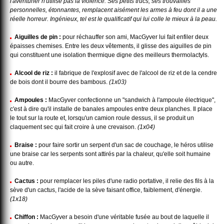
l'aventurier n'utilise pas la violence. Ses petits trucs, ses trouvailles
personnelles, étonnantes, remplacent aisément les armes à feu dont il a une
réelle horreur. Ingénieux, tel est le qualificatif qui lui colle le mieux à la peau.
Aiguilles de pin :
pour réchauffer son ami, MacGyver lui fait enfiler deux
épaisses chemises. Entre les deux vêtements, il glisse des aiguilles de pin
qui constituent une isolation thermique digne des meilleurs thermolactyls.
Alcool de riz :
il fabrique de l'explosif avec de l'alcool de riz et de la cendre
de bois dont il bourre des bambous.
(1x03)
Ampoules :
MacGyver confectionne un "sandwich à l'ampoule électrique",
c'est à dire qu'il installe de banales ampoules entre deux planches. Il place
le tout sur la route et, lorsqu'un camion roule dessus, il se produit un
claquement sec qui fait croire à une crevaison.
(1x04)
Braise :
pour faire sortir un serpent d'un sac de couchage, le héros utilise
une braise car les serpents sont attirés par la chaleur, qu'elle soit humaine
ou autre.
Cactus :
pour remplacer les piles d'une radio portative, il relie des fils à la
sève d'un cactus, l'acide de la sève faisant office, faiblement, d'énergie.
(1x18)
Chiffon :
MacGyver a besoin d'une véritable fusée au bout de laquelle il