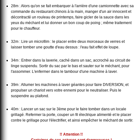
28m : Alors qu'on se fait embarquer à l'arrière d'une camionnette avec sa
commande du restaurant chinois à la main, manger d'un air innocent et
décontracté un rouleau de printemps, faire gicler de la sauce dans les
yeux du méchant et lui donner un bon coup de poing ; même traitement
pour le chauffeur.
32m : Lire un microfilm : le placer entre deux morceaux de verres et
laisser tomber une goutte d'eau dessus : l'eau fait effet de loupe.
34m : Entrer dans la laverie, caché dans un sac, accroché au circuit de
linge suspendu. Sortir du sac par le bas et sauter sur le méchant, pour
l'assommer. L'enfermer dans le tambour d'une machine à laver.
39m : Allumer les machines à laver géantes pour faire DIVERSION, et
propulser un chariot vers votre ennemi pour le neutraliser. Puis le
suspendre au plafond.
40m : Lancer un sac sur le 3ème pour le faire tomber dans un locale
grillagé. Refermer la porte, couper un fil électrique alimenté et le placer
contre le grillage pour l'électrifier, et ainsi empêcher le méchant de sortir.
!! Attention !!