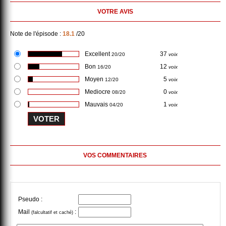
VOTRE AVIS
Note de l'épisode :
18.1
/20
Excellent
37
20/20
voix
Bon
12
16/20
voix
Moyen
5
12/20
voix
Mediocre
0
08/20
voix
Mauvais
1
04/20
voix
VOS COMMENTAIRES
Pseudo :
Mail
:
(falcultatif et caché)