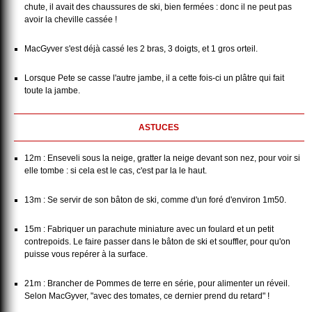
chute, il avait des chaussures de ski, bien fermées : donc il ne peut pas
avoir la cheville cassée !
MacGyver s'est déjà cassé les 2 bras, 3 doigts, et 1 gros orteil.
Lorsque Pete se casse l'autre jambe, il a cette fois-ci un plâtre qui fait
toute la jambe.
ASTUCES
12m : Enseveli sous la neige, gratter la neige devant son nez, pour voir si
elle tombe : si cela est le cas, c'est par la le haut.
13m : Se servir de son bâton de ski, comme d'un foré d'environ 1m50.
15m : Fabriquer un parachute miniature avec un foulard et un petit
contrepoids. Le faire passer dans le bâton de ski et souffler, pour qu'on
puisse vous repérer à la surface.
21m : Brancher de Pommes de terre en série, pour alimenter un réveil.
Selon MacGyver, "avec des tomates, ce dernier prend du retard" !