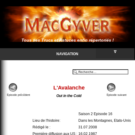
Tous ses Trucs et Astuces enfin répertoriés !
∇
NAVIGATION
L'Avalanche
Episode précédent
Episode suivant
Out in the Cold
Saison 2 Episode 16
Lieu de l'histoire:
Dans les Montagnes, Etats-Unis
Rédigé le :
31.07.2008
Première diffusion aux US :
16.02.1987