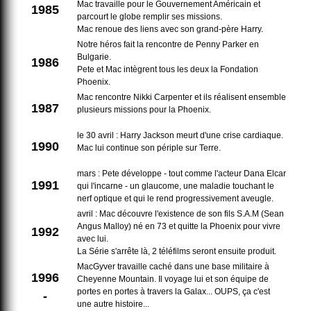
Mac travaille pour le Gouvernement Américain et
1985
parcourt le globe remplir ses missions.
Mac renoue des liens avec son grand-père Harry.
Notre héros fait la rencontre de Penny Parker en
Bulgarie.
1986
Pete et Mac intègrent tous les deux la Fondation
Phoenix.
Mac rencontre Nikki Carpenter et ils réalisent ensemble
1987
plusieurs missions pour la Phoenix.
le 30 avril : Harry Jackson meurt d'une crise cardiaque.
1990
Mac lui continue son périple sur Terre.
mars : Pete développe - tout comme l'acteur Dana Elcar
1991
qui l'incarne - un glaucome, une maladie touchant le
nerf optique et qui le rend progressivement aveugle.
avril : Mac découvre l'existence de son fils S.A.M (Sean
Angus Malloy) né en 73 et quitte la Phoenix pour vivre
1992
avec lui.
La Série s'arrête là, 2 téléfilms seront ensuite produit.
MacGyver travaille caché dans une base militaire à
1996
Cheyenne Mountain. Il voyage lui et son équipe de
portes en portes à travers la Galax... OUPS, ça c'est
-
une autre histoire...