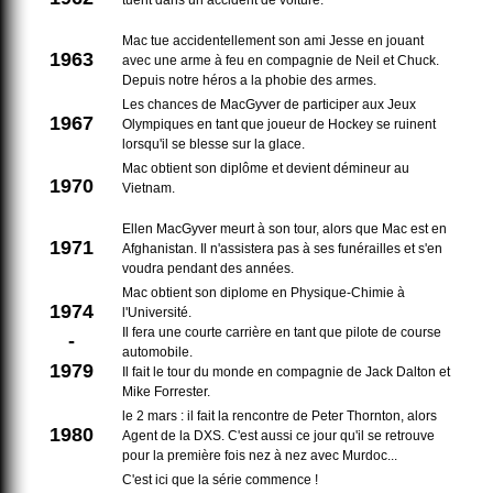
Mac tue accidentellement son ami Jesse en jouant
1963
avec une arme à feu en compagnie de Neil et Chuck.
Depuis notre héros a la phobie des armes.
Les chances de MacGyver de participer aux Jeux
1967
Olympiques en tant que joueur de Hockey se ruinent
lorsqu'il se blesse sur la glace.
Mac obtient son diplôme et devient démineur au
1970
Vietnam.
Ellen MacGyver meurt à son tour, alors que Mac est en
1971
Afghanistan. Il n'assistera pas à ses funérailles et s'en
voudra pendant des années.
Mac obtient son diplome en Physique-Chimie à
1974
l'Université.
Il fera une courte carrière en tant que pilote de course
-
automobile.
1979
Il fait le tour du monde en compagnie de Jack Dalton et
Mike Forrester.
le 2 mars : il fait la rencontre de Peter Thornton, alors
1980
Agent de la DXS. C'est aussi ce jour qu'il se retrouve
pour la première fois nez à nez avec Murdoc...
C'est ici que la série commence !