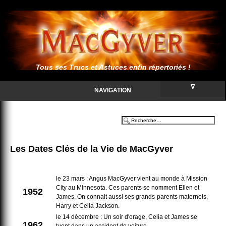
Tous ses Trucs et Astuces enfin répertoriés !
∇
NAVIGATION
Les Dates Clés de la Vie de MacGyver
le 23 mars : Angus MacGyver vient au monde à Mission
City au Minnesota. Ces parents se nomment Ellen et
1952
James. On connait aussi ses grands-parents maternels,
Harry et Celia Jackson.
le 14 décembre : Un soir d'orage, Celia et James se
1962
tuent dans un accident de voiture.