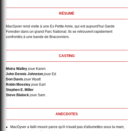
RÉSUMÉ
MacGyver rend visite à une Ex Petite Amie, qui est aujourd'hui Garde
Forestier dans un grand Parc National. Ils se retrouvent rapidement
confrontés à une bande de Braconniers.
CASTING
Moira Walley
joue
Karen
John Dennis Johnston
joue
Ed
Don Davis
joue
Wyatt
Robin Mossley
joue
Earl
Stephen E. Miller
Steve Blalock
joue
Sam.
ANECDOTES
MacGyver a failli mourir parce qu'il n'avait pas d'allumettes sous la main,