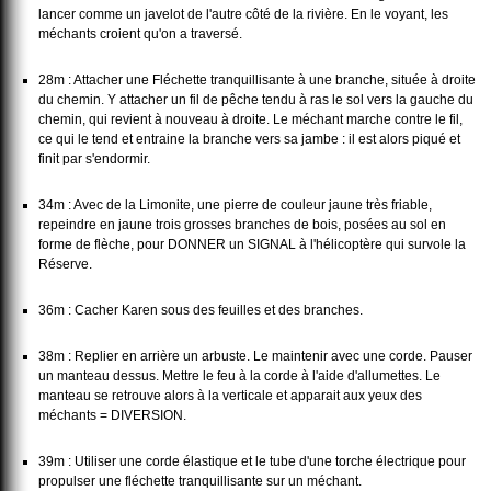
lancer comme un javelot de l'autre côté de la rivière. En le voyant, les
méchants croient qu'on a traversé.
28m : Attacher une Fléchette tranquillisante à une branche, située à droite
du chemin. Y attacher un fil de pêche tendu à ras le sol vers la gauche du
chemin, qui revient à nouveau à droite. Le méchant marche contre le fil,
ce qui le tend et entraine la branche vers sa jambe : il est alors piqué et
finit par s'endormir.
34m : Avec de la Limonite, une pierre de couleur jaune très friable,
repeindre en jaune trois grosses branches de bois, posées au sol en
forme de flèche, pour DONNER un SIGNAL à l'hélicoptère qui survole la
Réserve.
36m : Cacher Karen sous des feuilles et des branches.
38m : Replier en arrière un arbuste. Le maintenir avec une corde. Pauser
un manteau dessus. Mettre le feu à la corde à l'aide d'allumettes. Le
manteau se retrouve alors à la verticale et apparait aux yeux des
méchants = DIVERSION.
39m : Utiliser une corde élastique et le tube d'une torche électrique pour
propulser une fléchette tranquillisante sur un méchant.