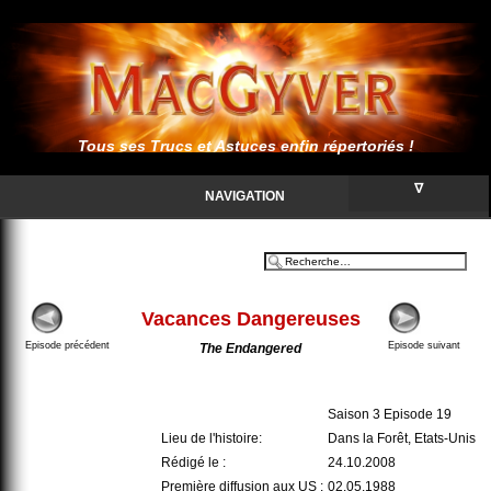
Tous ses Trucs et Astuces enfin répertoriés !
∇
NAVIGATION
Vacances Dangereuses
Episode précédent
Episode suivant
The Endangered
Saison 3 Episode 19
Lieu de l'histoire:
Dans la Forêt, Etats-Unis
Rédigé le :
24.10.2008
Première diffusion aux US :
02.05.1988