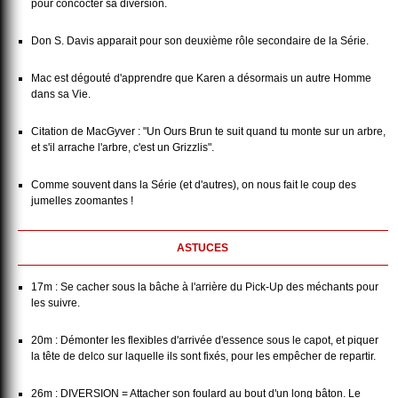
pour concocter sa diversion.
Don S. Davis apparait pour son deuxième rôle secondaire de la Série.
Mac est dégouté d'apprendre que Karen a désormais un autre Homme
dans sa Vie.
Citation de MacGyver : "Un Ours Brun te suit quand tu monte sur un arbre,
et s'il arrache l'arbre, c'est un Grizzlis".
Comme souvent dans la Série (et d'autres), on nous fait le coup des
jumelles zoomantes !
ASTUCES
17m : Se cacher sous la bâche à l'arrière du Pick-Up des méchants pour
les suivre.
20m : Démonter les flexibles d'arrivée d'essence sous le capot, et piquer
la tête de delco sur laquelle ils sont fixés, pour les empêcher de repartir.
26m : DIVERSION = Attacher son foulard au bout d'un long bâton. Le