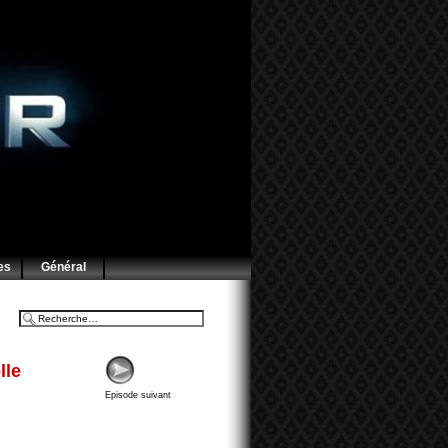
es
Général
lle
Episode suivant