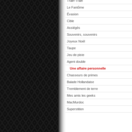
Train-Train
Le Fantôme
Évasion
Cible
Assiégés
Souvenirs, souvenirs
Joyeux Noël
Taupe
Jeu de piste
Agent double
Une affaire personnelle
Chasseurs de primes
Balade Hollandaise
Tremblement de terre
Mes amis les geeks
MacMurdoc
Superstition