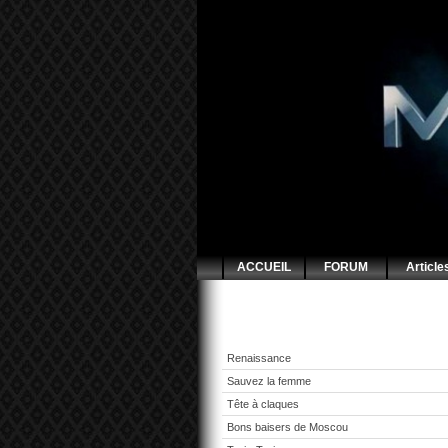
ACCUEIL
FORUM
Article
Renaissance
Sauvez la femme
Tête à claques
Bons baisers de Moscou