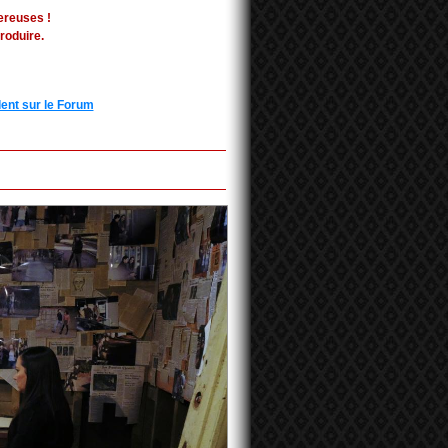
ereuses !
roduire.
ent sur le Forum