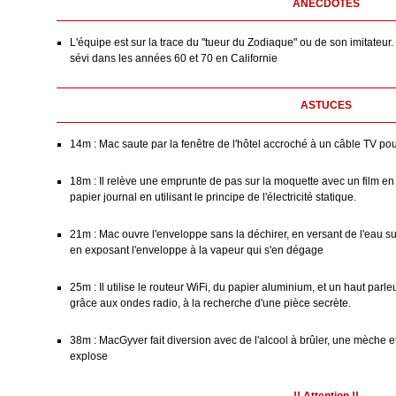
ANECDOTES
L'équipe est sur la trace du "tueur du Zodiaque" ou de son imitateur.
sévi dans les années 60 et 70 en Californie
ASTUCES
14m : Mac saute par la fenêtre de l'hôtel accroché à un câble TV pour
18m : Il relève une emprunte de pas sur la moquette avec un film en 
papier journal en utilisant le principe de l'électricité statique.
21m : Mac ouvre l'enveloppe sans la déchirer, en versant de l'eau su
en exposant l'enveloppe à la vapeur qui s'en dégage
25m : Il utilise le routeur WiFi, du papier aluminium, et un haut par
grâce aux ondes radio, à la recherche d'une pièce secrète.
38m : MacGyver fait diversion avec de l'alcool à brûler, une mèche 
explose