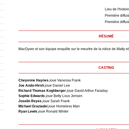
Lieu de l'histoir
Première diffus
Première diffus
RÉSUMÉ
MacGyver et son équipe enquête sur le meurtre de la nièce de Matty et 
CASTING
Cheyenne Haynes
joue
Vanessa Frank
Joe Ando-Hirsh
joue
Daniel Lee
Richard Thomas Koghberger
joue
David Arthur Faraday
Sophie Edwards
joue
Betty Lous Jensen
Joselin Reyes
joue
Sarah Frank
Michael Graziadei
joue
Homeless Man
Ryan Lewis
joue
Ronald Winter