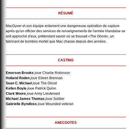
RÉSUMÉ
MacGyver et son équipe entament une dangereuse opération de capture
après qu'un officier des services de renseignements de l'armée irlandaise se
soit approché d'eux, prétendant savoir où se trouvait «The Ghost», un
fabricant de bombes mortel que Mac chasse depuis des années.
CASTING
Emerson Brooks
joue
Charlie Robinson
Holland Roden
joue
Eileen Brennan
Sean C. Michael
joue
The Ghost
Kellen Boyle
joue
Patrick Quinn
Clark Moore
joue
Army Lieutenant
Michael James Thomas
joue
Soldier
Gabrielle Byndloss
joue
Wounded veteran
ANECDOTES