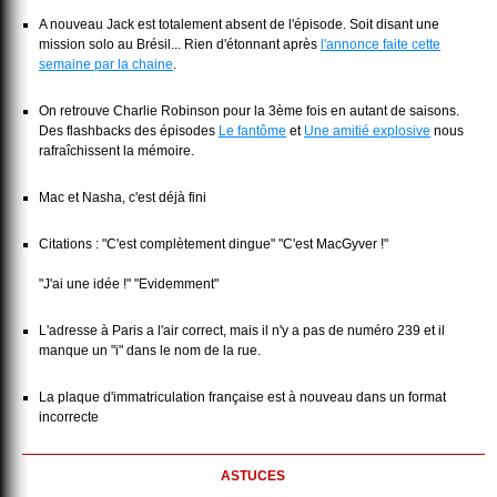
A nouveau Jack est totalement absent de l'épisode. Soit disant une
mission solo au Brésil... Rien d'étonnant après
l'annonce faite cette
semaine par la chaine
.
On retrouve Charlie Robinson pour la 3ème fois en autant de saisons.
Des flashbacks des épisodes
Le fantôme
et
Une amitié explosive
nous
rafraîchissent la mémoire.
Mac et Nasha, c'est déjà fini
Citations : "C'est complètement dingue" "C'est MacGyver !"
"J'ai une idée !" "Evidemment"
L'adresse à Paris a l'air correct, mais il n'y a pas de numéro 239 et il
manque un "i" dans le nom de la rue.
La plaque d'immatriculation française est à nouveau dans un format
incorrecte
ASTUCES