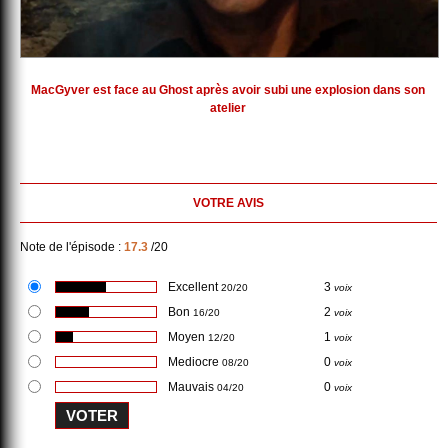
MacGyver est face au Ghost après avoir subi une explosion dans son
atelier
VOTRE AVIS
Note de l'épisode :
17.3
/20
Excellent
3
20/20
voix
Bon
2
16/20
voix
Moyen
1
12/20
voix
Mediocre
0
08/20
voix
Mauvais
0
04/20
voix