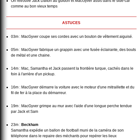
On retrouve Jack Dalton au guidon et MacGyver assis dans le side-car
comme au bon vieux temps
ASTUCES
03m : MacGyver coupe ses cordes avec un bouton de vêtement aiguisé.
05m : MacGyver fabrique un grappin avec une fusée éclairante, des bouts
de métal et une chaine.
14m : Mac, Samantha et Jack passent la frontière turque, cachés dans le
foin à l'arrière d'un pickup.
16m : MacGyver démarre la voiture avec le moteur d'une mitraillette et du
fil de fer à la place du démarreur.
19m : MacGyver grimpe au mur avec l'aide d'une longue perche tendue
par Jack et Sam
23m :
Beckham
Samantha expédie un ballon de football muni de la caméra de son
téléphone dans le repaire des méchants pour repérer les lieux