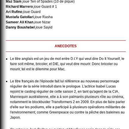
Maz Siam
joue
Ten of Spades (10 de pique)
Richard Marrero
joue
Guard # 1
Ari Rufino
joue
Guard
Mustafa Gatollari
joue
Rasha
Sameer Ali Khan
joue
Nizar
Danny Boushebel
joue
Sayid
ANECDOTES
Le titre anglais est un jeu de mot entre D.I.Y qui veut dire Do It Yourself, le
faire soit même, bricoler, et DIE, qui veut dire mourir. Donc bricoler ou
mourir, tel est le dilemme pour Mac.
Le titre français de l'épisode fait lui référence au nouveau personnage
régulier de la série introduit dans le prologue. L'actrice Isabel Lucas
rejoint le casting régulier de cette saison 2, en tant qu'agent de la CIA.
Mannequin australienne, elle a à son palmarès plusieurs rôle au cinéma,
notamment le blockbuster Transformers 2 en 2009. En plus de faire parler
d'elle sur les podiums, elle a participé à plusieurs opérations militantes de
l'environnement, comme Greenpeace ou contre la pêche des baleines au
Japon.