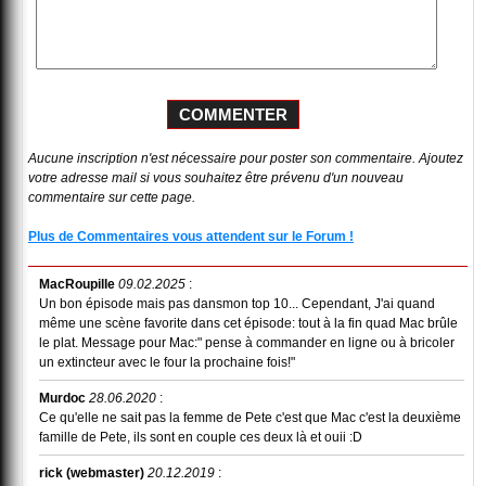
Aucune inscription n'est nécessaire pour poster son commentaire. Ajoutez
votre adresse mail si vous souhaitez être prévenu d'un nouveau
commentaire sur cette page.
Plus de Commentaires vous attendent sur le Forum !
MacRoupille
09.02.2025
:
Un bon épisode mais pas dansmon top 10... Cependant, J'ai quand
même une scène favorite dans cet épisode: tout à la fin quad Mac brûle
le plat. Message pour Mac:" pense à commander en ligne ou à bricoler
un extincteur avec le four la prochaine fois!"
Murdoc
28.06.2020
:
Ce qu'elle ne sait pas la femme de Pete c'est que Mac c'est la deuxième
famille de Pete, ils sont en couple ces deux là et ouii :D
rick (webmaster)
20.12.2019
: