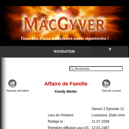
Tous ses Trucs et Astuces enfin répertoriés !
∇
NAVIGATION
Affaire de Famille
Episode précédent
Episode suivant
Family Matter
Saison 2 Episode 12
Lieu de l'histoire:
Louisiane, Etats-Unis
Rédigé le :
21.07.2008
Première diffusion aux US :
12.01.1987