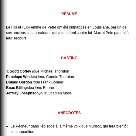
RÉSUMÉ
Le Fils et l'Ex-Femme de Peter ont été kidnappés en Louisiane, par un de
ses anciens collaborateurs, qui a une dent contre lui. Mac et Pete partent à
leur secours.
CASTING
T. Scott Coffey
joue
Michael Thornton
Penelope Windust
joue
Connie Thornton
Donald Gordon
joue
Frank Bonner
Beau Billingslea
joue
Boone
Jeffrey Josephson
joue
Obadiah Moss.
ANECDOTES
Le Pêcheur dans l'épisode à la même voix que Murdoc, qui fera bientôt
son apparition...