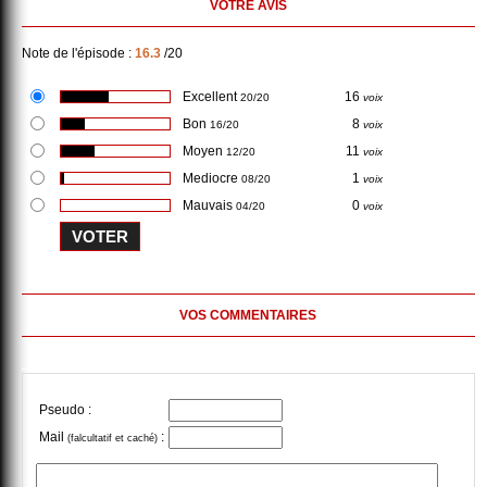
VOTRE AVIS
Note de l'épisode :
16.3
/20
Excellent
16
20/20
voix
Bon
8
16/20
voix
Moyen
11
12/20
voix
Mediocre
1
08/20
voix
Mauvais
0
04/20
voix
VOS COMMENTAIRES
Pseudo :
Mail
:
(falcultatif et caché)