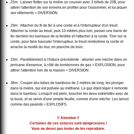
25m : Laisser flotter sur la rivière un coussin avec 3 billets de 20$, pour
attirer l'attention de son ennemi,en profiter pour l'assommer, et lui piquer
ses vêtements = DIVERSION.
29m : Attacher du fil de fer à une corde et à l'interrupteur d'un treuil.
Attacher la corde au treuil, puis 10 mètres plus loin, passer une barre de
fer derrière les barreaux de la fenêtre et l'attacher à la corde. Tirer sur la
corde, pour faire basculer l'interrupteur, le treuil rembobine la corde et
arrache la moitié du mur, en planche de bois.
33m : Parallèlement à l'Astuce précédente : allumer une mèche dans un
jerricane d'essence, à côté de bombonnes de gaz = EXPLOSION, pour
attirer l'attention loin de la maison = DIVERSION.
36m : Couper des tubes de bambous de 2 mètres de long, les plonger
dans la rivière, qui est polluée au méthane. Le gaz étant léger il remonte
dans le bambou. Lorsqu'il est plein, boucher les deux extrémités avec de
la boue, et se servir d'une simple feuille, comme d'une mèche. Les lancer
comme des javelots = EXPLOSIFS.
!! Attention !!
Certaines de ces astuces sont dangereuses !
Vous ne devez pas tenter de les reproduire.