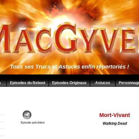
Tous ses Trucs et Astuces enfin répertoriés !
s
Episodes du Reboot
Episodes Originaux
Astuces
Personnag
Mort-Vivant
Episode précédent
Walking Dead