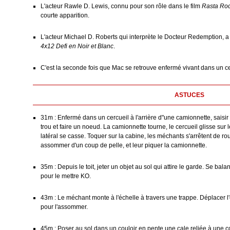
L'acteur Rawle D. Lewis, connu pour son rôle dans le film
Rasta Roc
courte apparition.
L'acteur Michael D. Roberts qui interprète le Docteur Redemption, a 
4x12 Defi en Noir et Blanc
.
C'est la seconde fois que Mac se retrouve enfermé vivant dans un ce
ASTUCES
31m : Enfermé dans un cercueil à l'arrière d"une camionnette, saisir 
trou et faire un noeud. La camionnette tourne, le cercueil glisse sur 
latéral se casse. Toquer sur la cabine, les méchants s'arrêtent de rou
assommer d'un coup de pelle, et leur piquer la camionnette.
35m : Depuis le toit, jeter un objet au sol qui attire le garde. Se bal
pour le mettre KO.
43m : Le méchant monte à l'échelle à travers une trappe. Déplacer l'é
pour l'assommer.
45m : Poser au sol dans un couloir en pente une cale reliée à une c