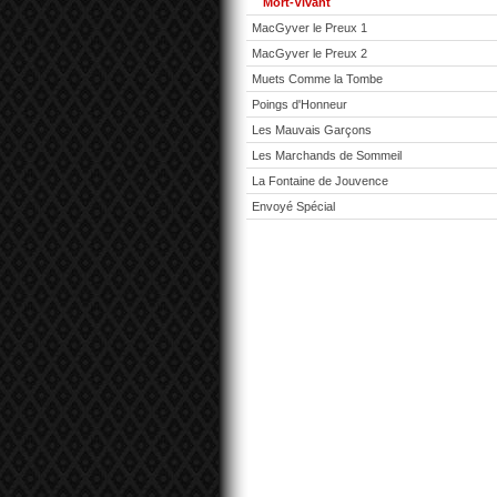
Mort-Vivant
MacGyver le Preux 1
MacGyver le Preux 2
Muets Comme la Tombe
Poings d'Honneur
Les Mauvais Garçons
Les Marchands de Sommeil
La Fontaine de Jouvence
Envoyé Spécial