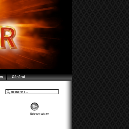
es
Général
Episode suivant