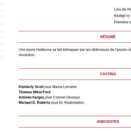
Lieu de l'h
Rédigé le 
Première d
RÉSUMÉ
Une jeune Haïtienne se fait kidnapper par les défenseurs de l'ancien régi
révolution.
CASTING
Kimberly Scott
joue
Mama Lorraine
Thomas Mikal Ford
Antonio Fargas
joue
Colonel Devraux
Michael D. Roberts
joue
Dr. Redemption.
ANECDOTES