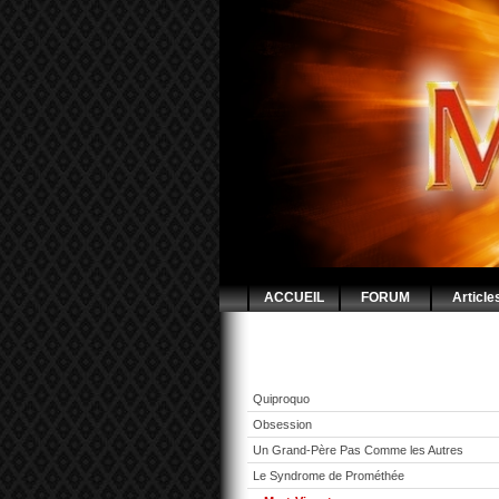
ACCUEIL
FORUM
Article
Quiproquo
Obsession
Un Grand-Père Pas Comme les Autres
Le Syndrome de Prométhée