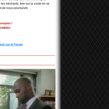
r les méchants, tirer sur la corde en se
nt de nous poursuivre.
ereuses !
roduire.
ent sur le Forum