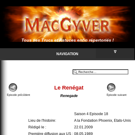
Tous ses Trucs et Astuces enfin répertoriés !
∇
NAVIGATION
Le Renégat
Episode précédent
Episode suivant
Renegade
Saison 4 Episode 18
Lieu de l'histoire:
A la Fondation Phoenix, Etats-Unis
Rédigé le :
22.01.2009
Première diffusion aux US :
08.05.1989