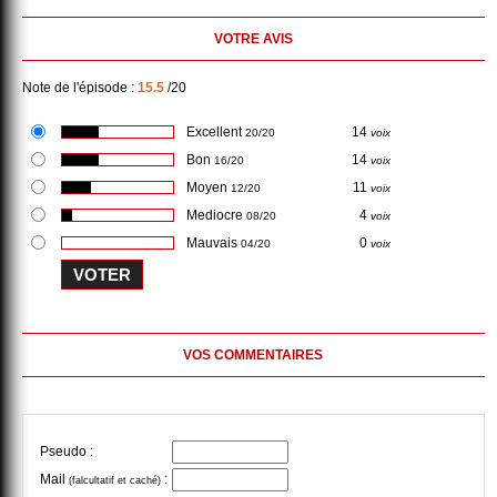
VOTRE AVIS
Note de l'épisode :
15.5
/20
Excellent
14
20/20
voix
Bon
14
16/20
voix
Moyen
11
12/20
voix
Mediocre
4
08/20
voix
Mauvais
0
04/20
voix
VOS COMMENTAIRES
Pseudo :
Mail
:
(falcultatif et caché)