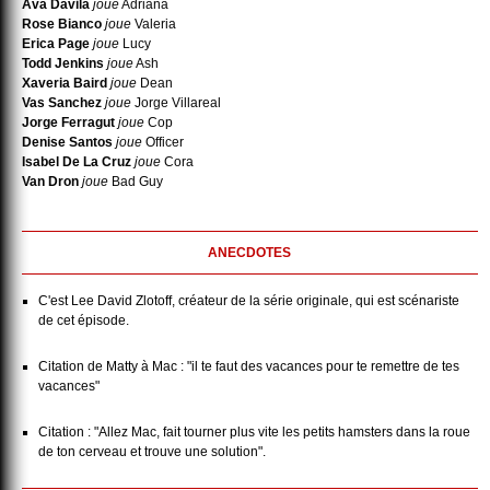
Ava Davila
joue
Adriana
Rose Bianco
joue
Valeria
Erica Page
joue
Lucy
Todd Jenkins
joue
Ash
Xaveria Baird
joue
Dean
Vas Sanchez
joue
Jorge Villareal
Jorge Ferragut
joue
Cop
Denise Santos
joue
Officer
Isabel De La Cruz
joue
Cora
Van Dron
joue
Bad Guy
ANECDOTES
C'est Lee David Zlotoff, créateur de la série originale, qui est scénariste
de cet épisode.
Citation de Matty à Mac : "il te faut des vacances pour te remettre de tes
vacances"
Citation : "Allez Mac, fait tourner plus vite les petits hamsters dans la roue
de ton cerveau et trouve une solution".