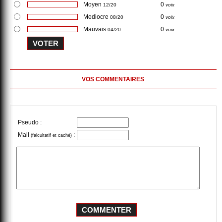
Moyen
0
12/20
voix
Mediocre
0
08/20
voix
Mauvais
0
04/20
voix
VOS COMMENTAIRES
Pseudo :
Mail
:
(falcultatif et caché)