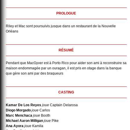
PROLOGUE
Riley et Mac sont poursuivis jusque dans un restaurant de la Nouvelle
Orléans
RÉSUMÉ
Pendant que MacGyver est à Porto Rico pour aider son ami à reconstruire sa
maison endommagée par un ouragan, il est pris en otage dans la banque
que gère son ami par des braqueurs
CASTING
Kamar De Los Reyes
joue
Captain Delarosa
Diogo Morgado
joue
Carlos
Marc Menchaca
joue
Booth
Michael Aaron Milligan
joue
Pike
Ana Ayora
joue
Kamila