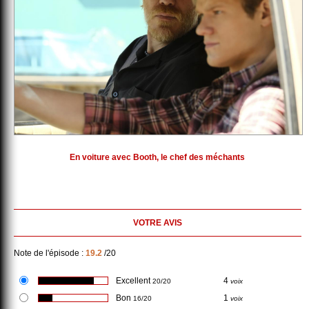
En voiture avec Booth, le chef des méchants
VOTRE AVIS
Note de l'épisode :
19.2
/20
Excellent
4
20/20
voix
Bon
1
16/20
voix