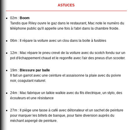
ASTUCES
02m :
Boom
Tandis que Riley ouvre le gaz dans le restaurant, Mac note le numéro du
téléphone public qu'il appelle une fois à l'abri dans la chambre froide.
06m : Il répare la voiture avec un clou dans la boite à fusibles
12m : Mac répare le pneu crevé de la voiture avec du scotch fondu sur un
pot d'échappement chaud et le regonfle avec l'air des pneus d'un scooter.
19m :
Blessure par balle
Il fait un garrot avec une ceinture et assaisonne la plaie avec du poivre
noir, coagulant naturel.
24m : Mac fabrique un talkie walkie avec du fils électrique, un stylo, des
écouteurs et une résistance
27m : Il piège une tasse à café avec détonateur et un sachet de peinture
pour marquer les billets de banque, pour faire diversion auprès du
méchant aspergé de peinture.