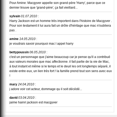
Pour Amine: Macgyver appelle son grand-père 'Harry', parce que ce
dernier trouve que 'grand-père', ça fait vieillard...
sylvain
01.07.2010
:
Harry Jackson est un homme très importent dans l'histoire de Macgyver .
Pour son testament il lui aura fait un drôle d'héritage que mac n'oubliera
pas .
amine
14.05.2010
:
je voudrais savoir pourquoi mac l appel harry
bettypoussin
06.05.2010
:
c'est un personnage que j'aime beaucoup car je pense qu'il a contribué
aux valeurs morales que mac affectionne. il fait partie de la vie de Mac,
à tout instant et même si le temps et le deuil les ont longtemps séparé, il
existe entre eux, un lien très fort ! la famille prend tout son sens avec eux
!
mary
24.04.2010
:
j adore voir cet acteur, dommage qu il soit décédé...
david
03.04.2010
:
jaime hainri jackson est macgyver