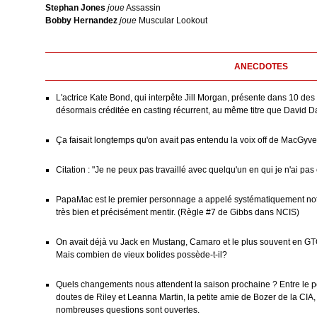
Stephan Jones
joue
Assassin
Bobby Hernandez
joue
Muscular Lookout
ANECDOTES
L'actrice Kate Bond, qui interpête Jill Morgan, présente dans 10 des
désormais créditée en casting récurrent, au même titre que David 
Ça faisait longtemps qu'on avait pas entendu la voix off de MacGyver 
Citation : "Je ne peux pas travaillé avec quelqu'un en qui je n'ai pa
PapaMac est le premier personnage a appelé systématiquement notre
très bien et précisément mentir. (Règle #7 de Gibbs dans NCIS)
On avait déjà vu Jack en Mustang, Camaro et le plus souvent en GTO
Mais combien de vieux bolides possède-t-il?
Quels changements nous attendent la saison prochaine ? Entre le p
doutes de Riley et Leanna Martin, la petite amie de Bozer de la CI
nombreuses questions sont ouvertes.