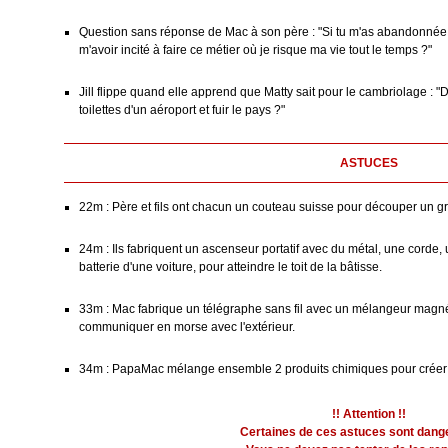
Question sans réponse de Mac à son père : "Si tu m'as abandonnée 
m'avoir incité à faire ce métier où je risque ma vie tout le temps ?"
Jill flippe quand elle apprend que Matty sait pour le cambriolage : 
toilettes d'un aéroport et fuir le pays ?"
ASTUCES
22m : Père et fils ont chacun un couteau suisse pour découper un gr
24m : Ils fabriquent un ascenseur portatif avec du métal, une corde, 
batterie d'une voiture, pour atteindre le toit de la bâtisse.
33m : Mac fabrique un télégraphe sans fil avec un mélangeur magn
communiquer en morse avec l'extérieur.
34m : PapaMac mélange ensemble 2 produits chimiques pour créer u
!! Attention !!
Certaines de ces astuces sont dang