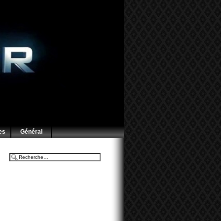
es
Général