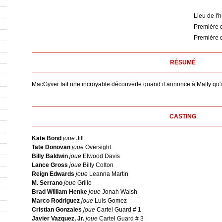
Lieu de l'h
Première d
Première d
RÉSUMÉ
MacGyver fait une incroyable découverte quand il annonce à Matty qu'
CASTING
Kate Bond
joue
Jill
Tate Donovan
joue
Oversight
Billy Baldwin
joue
Elwood Davis
Lance Gross
joue
Billy Colton
Reign Edwards
joue
Leanna Martin
M. Serrano
joue
Grillo
Brad William Henke
joue
Jonah Walsh
Marco Rodriguez
joue
Luis Gomez
Cristian Gonzales
joue
Cartel Guard # 1
Javier Vazquez, Jr.
joue
Cartel Guard # 3