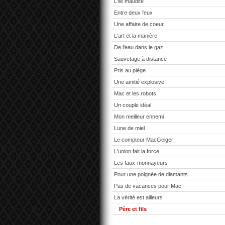
L'ile maudite
Entre deux feux
Une affaire de coeur
L'art et la manière
De l'eau dans le gaz
Sauvetage à distance
Pris au piège
Une amitié explosive
Mac et les robots
Un couple idéal
Mon meilleur ennemi
Lune de miel
Le compteur MacGeiger
L'union fait la force
Les faux-monnayeurs
Pour une poignée de diamants
Pas de vacances pour Mac
La vérité est ailleurs
Père et fils