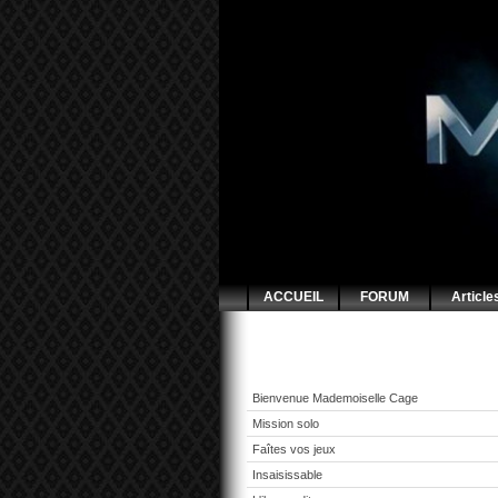
ACCUEIL
FORUM
Article
Bienvenue Mademoiselle Cage
Mission solo
Faîtes vos jeux
Insaisissable