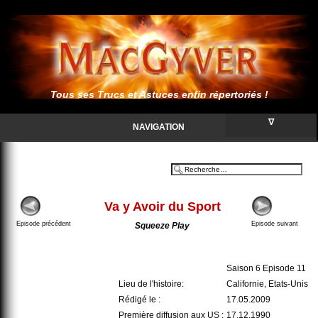
Tous ses Trucs et Astuces enfin répertoriés !
∇
NAVIGATION
Va y Avoir du Sport
Episode précédent
Episode suivant
Squeeze Play
Saison 6 Episode 11
Lieu de l'histoire:
Californie, Etats-Unis
Rédigé le :
17.05.2009
Première diffusion aux US :
17.12.1990