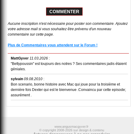
Aucune inscription n'est nécessaire pour poster son commentaire. Ajoutez
votre adresse mail si vous souhaitez être prévenu d'un nouveau
commentaire sur cette page.
Plus de Commentaires vous attendent sur le Forum !
MattGyver
11.03.2026
:
"Bettypoussin" est toujours des notres ? Ses commentaires jadis étaient
géniales.
sylvain
09.08.2010
:
Bon scenario, bonne histoire avec Mac qui joue pour la troisième et
dernière fois Dexter qui est le bienvenue .Convaincu par cette episode;
assurément .
www.angusmacgyver.fr
© copyright 2008-2026 sur design & contenu