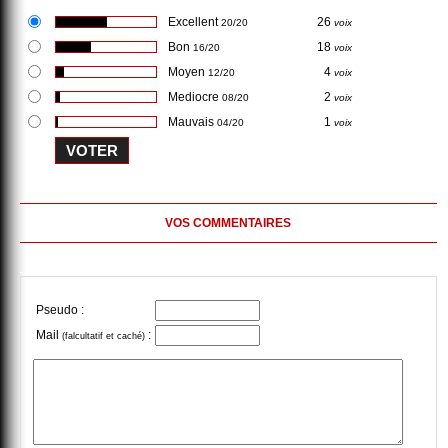
Excellent
26
20/20
voix
Bon
18
16/20
voix
Moyen
4
12/20
voix
Mediocre
2
08/20
voix
Mauvais
1
04/20
voix
VOS COMMENTAIRES
Pseudo :
Mail
:
(falcultatif et caché)