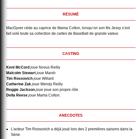
RÉSUMÉ
MacGyver cède au caprice de Mama Colton, lorsqu’on son fils Jessy s’est
fait volé toute sa collection de cartes de BaseBall de grande valeur.
CASTING
Kent McCord
joue
Novus Reilly
Malcolm Stewart
joue
Marsh
Tim Rossovich
joue
Willard
Catherine Zak
joue
Wendy Reilly
Reggie Jackson
joue
joue son propre rôle
Della Reese
joue
Mama Colton.
ANECDOTES
L'acteur Tim Rossovich a déjà joué lors des 2 premières saisons dans la
Série.