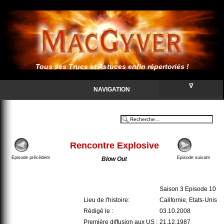
Tous ses Trucs et Astuces enfin répertoriés !
∇
NAVIGATION
Rencontre Explosive
Episode précédent
Episode suivant
Blow Out
Saison 3 Episode 10
Lieu de l'histoire:
Californie, Etats-Unis
Rédigé le :
03.10.2008
Première diffusion aux US :
21.12.1987