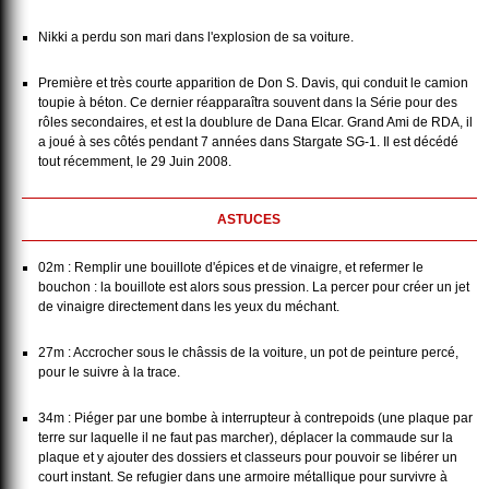
Nikki a perdu son mari dans l'explosion de sa voiture.
Première et très courte apparition de Don S. Davis, qui conduit le camion
toupie à béton. Ce dernier réapparaîtra souvent dans la Série pour des
rôles secondaires, et est la doublure de Dana Elcar. Grand Ami de RDA, il
a joué à ses côtés pendant 7 années dans Stargate SG-1. Il est décédé
tout récemment, le 29 Juin 2008.
ASTUCES
02m : Remplir une bouillote d'épices et de vinaigre, et refermer le
bouchon : la bouillote est alors sous pression. La percer pour créer un jet
de vinaigre directement dans les yeux du méchant.
27m : Accrocher sous le châssis de la voiture, un pot de peinture percé,
pour le suivre à la trace.
34m : Piéger par une bombe à interrupteur à contrepoids (une plaque par
terre sur laquelle il ne faut pas marcher), déplacer la commaude sur la
plaque et y ajouter des dossiers et classeurs pour pouvoir se libérer un
court instant. Se refugier dans une armoire métallique pour survivre à