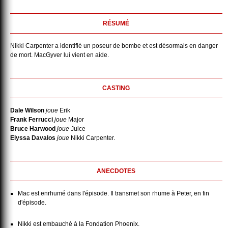
RÉSUMÉ
Nikki Carpenter a identifié un poseur de bombe et est désormais en danger
de mort. MacGyver lui vient en aide.
CASTING
Dale Wilson
joue
Erik
Frank Ferrucci
joue
Major
Bruce Harwood
joue
Juice
Elyssa Davalos
joue
Nikki Carpenter.
ANECDOTES
Mac est enrhumé dans l'épisode. Il transmet son rhume à Peter, en fin
d'épisode.
Nikki est embauché à la Fondation Phoenix.