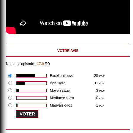
VOTRE AVIS
Note de l'épisode :
17.9
/20
Excellent
25
20/20
voix
Bon
11
16/20
voix
Moyen
3
12/20
voix
Mediocre
0
08/20
voix
Mauvais
1
04/20
voix