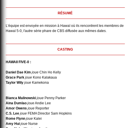
RÉSUMÉ
L'équipe est envoyée en mission à Hawaï où ils rencontrent les membres de
Hawaï 5-0, l'autre série phare de CBS diffusée aux mêmes dates.
CASTING
HAWAII FIVE-0 :
Daniel Dae Kim
joue
Chin Ho Kelly
Grace Park
joue
Kono Kalakaua
Taylor Wily
joue
Kamekona
Bianca Malinowski
joue
Penny Parker
Aina Dumlao
joue
Andie Lee
Amor Owens
joue
Reporter
C.S. Lee
joue
FEMA Director Sam Hopkins
Rome Flynn
joue
Kalei
Amy Hui
joue
Nurse