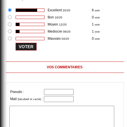
Excellent
6
20/20
voix
Bon
0
16/20
voix
Moyen
1
12/20
voix
Mediocre
1
08/20
voix
Mauvais
0
04/20
voix
VOS COMMENTAIRES
Pseudo :
Mail
:
(falcultatif et caché)