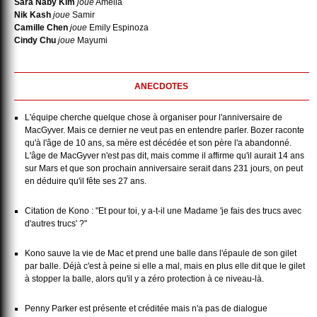
Sara Naby Kim
joue
Amelia
Nik Kash
joue
Samir
Camille Chen
joue
Emily Espinoza
Cindy Chu
joue
Mayumi
ANECDOTES
L'équipe cherche quelque chose à organiser pour l'anniversaire de
MacGyver. Mais ce dernier ne veut pas en entendre parler. Bozer raconte
qu'à l'âge de 10 ans, sa mère est décédée et son père l'a abandonné.
L'âge de MacGyver n'est pas dit, mais comme il affirme qu'il aurait 14 ans
sur Mars et que son prochain anniversaire serait dans 231 jours, on peut
en déduire qu'il fête ses 27 ans.
Citation de Kono : "Et pour toi, y a-t-il une Madame 'je fais des trucs avec
d'autres trucs' ?"
Kono sauve la vie de Mac et prend une balle dans l'épaule de son gilet
par balle. Déjà c'est à peine si elle a mal, mais en plus elle dit que le gilet
à stopper la balle, alors qu'il y a zéro protection à ce niveau-là.
Penny Parker est présente et créditée mais n'a pas de dialogue