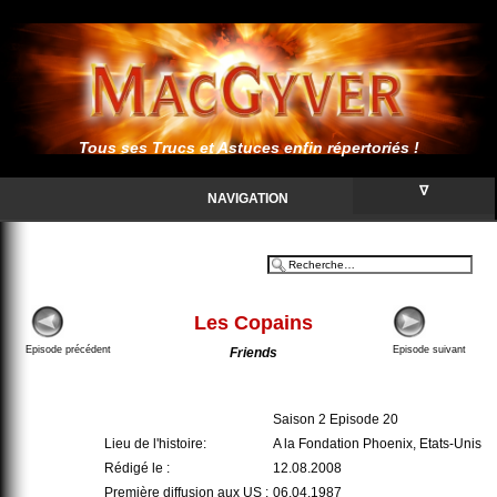
Tous ses Trucs et Astuces enfin répertoriés !
∇
NAVIGATION
Les Copains
Episode précédent
Episode suivant
Friends
Saison 2 Episode 20
Lieu de l'histoire:
A la Fondation Phoenix, Etats-Unis
Rédigé le :
12.08.2008
Première diffusion aux US :
06.04.1987