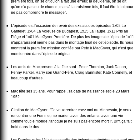
première fois, on se dit qu'on a fait une erreur, la deuxième, on se dit
qu'on n'a pas eu de chance, mais à la troisième fois, il faut être idiot pour
ne pas comprendre le message".
L'épisode est l'occasion de revoir des extraits des épisodes 1x02 Le
Gantelet, 1x04 La Voleuse de Budapest, 1x15 La Taupe, 1x11 Pris au
Piège et 1x01 MacGyver Première. De plus les images de l'épisode 1x11
n'apparaissent même pas dans le montage final de cet épisode. Ils nous
montrent la première mission confiée par Pete à MacGyver, qui n'est que
mentionnée dans l'épisode original.
Les amis de Mac présent à la fête sont : Peter Thornton, Jack Dalton,
Penny Parker, Harry son Grand-Père, Craig Bannister, Kate Connelly, et
beaucoup d'autres.
Mac fête ses 35 ans. Pour rappel, sa date de naissance est le 23 Mars
1952.
Citation de MacGyver : "Je veux rentrer chez moi au Minnesota, je veux
rencontrer une Femme, me marier, avoir des enfants, avoir une vie
comme tout le monde, tant que je ne suis pas encore mort !". Brrr, ça fait
froid dans le dos...