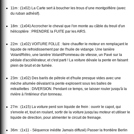
11m : (1x02) La Carte sert à boucher les trous d’une montgolfière (avec
du ruban adhésif).
18m : (1x04) Accrocher le cheval que l'on monte au câble du treuil d'un
hélicoptère : PRENDRE la FUITE par les AIRS.
22m : (1x02) VOITURE FOLLE : faire chauffer le moteur en remplaçant le
liquide de refroidissement par de l'huile de vidange. Une lanière
Volant/Rétro, une lanière Volant/Pommeau de vitesse, un Pavé sur la
pédale d'accélérateur, et c'est parti ! La voiture dévale la pente en faisant
plein de bruit et de fumée.
23m : (1x02) Des barils de pétrole et d'huile presque vides avec une
mèche allumée dévalant la pente explosent sous les balles de
mitraillettes : DIVERSION. Pendant ce temps, se laisser rouler jusqu'à la
rivière à l'intérieur d'un tonneau.
27m : (1x15) La voiture perd son liquide de frein : ouvrir le capot, qui
s'envole et, tout en roulant, sortir de la voiture jusqu'au moteur et utiliser le
liquide de direction, pour alimenter le circuit de freinage.
36m : (1x11 - Séquence inédite Jamais diffusé) Passer la frontière Berlin