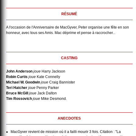
RÉSUMÉ
A l'occasion de l'Anniversaire de MacGyver, Peter organise une fête en son
honneur, avec tous ses Amis. Mac déprime et pense à raccrocher...
CASTING
John Anderson
joue
Harry Jackson
Robin Curtis
joue
Kate Connelly
Michael W. Goodwin
joue
Craig Bannister
Teri Hatcher
joue
Penny Parker
Bruce McGill
joue
Jack Dalton
Tim Rossovich
joue
Mike Desmond.
ANECDOTES
MacGyver revient de mission où il a failli mourir 3 fois. Citation : "La