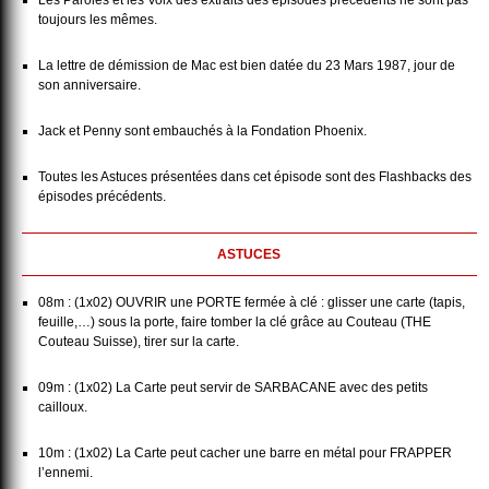
Les Paroles et les Voix des extraits des épisodes précédents ne sont pas
toujours les mêmes.
La lettre de démission de Mac est bien datée du 23 Mars 1987, jour de
son anniversaire.
Jack et Penny sont embauchés à la Fondation Phoenix.
Toutes les Astuces présentées dans cet épisode sont des Flashbacks des
épisodes précédents.
ASTUCES
08m : (1x02) OUVRIR une PORTE fermée à clé : glisser une carte (tapis,
feuille,…) sous la porte, faire tomber la clé grâce au Couteau (THE
Couteau Suisse), tirer sur la carte.
09m : (1x02) La Carte peut servir de SARBACANE avec des petits
cailloux.
10m : (1x02) La Carte peut cacher une barre en métal pour FRAPPER
l’ennemi.