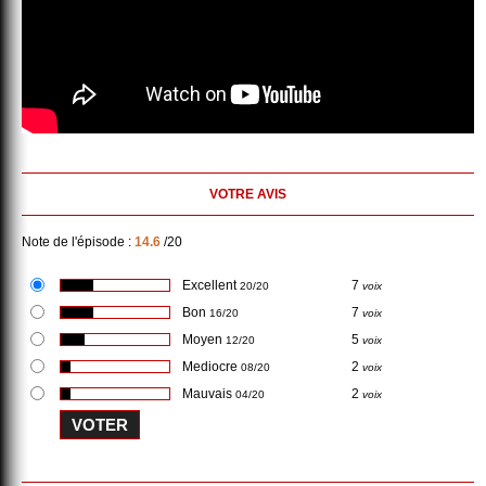
VOTRE AVIS
Note de l'épisode :
14.6
/20
Excellent
7
20/20
voix
Bon
7
16/20
voix
Moyen
5
12/20
voix
Mediocre
2
08/20
voix
Mauvais
2
04/20
voix