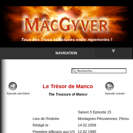
Tous ses Trucs et Astuces enfin répertoriés !
∇
NAVIGATION
Le Trésor de Manco
Episode précédent
Episode suivant
The Treasure of Manco
Saison 5 Episode 15
Lieu de l'histoire:
Montagnes Péruviennes, Pérou
Rédigé le :
14.02.2009
Première diffusion aux US :
12.02.1990