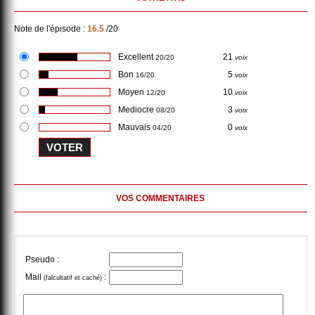
Note de l'épisode :
16.5
/20
Excellent
21
20/20
voix
Bon
5
16/20
voix
Moyen
10
12/20
voix
Mediocre
3
08/20
voix
Mauvais
0
04/20
voix
VOS COMMENTAIRES
Pseudo :
Mail
:
(falcultatif et caché)