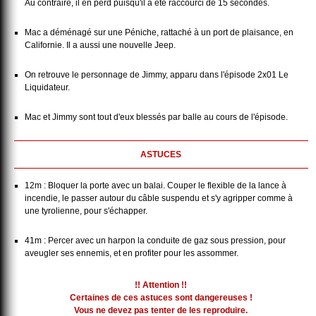
Au contraire, il en perd puisqu'il a été raccourci de 15 secondes.
Mac a déménagé sur une Péniche, rattaché à un port de plaisance, en
Californie. Il a aussi une nouvelle Jeep.
On retrouve le personnage de Jimmy, apparu dans l'épisode 2x01 Le
Liquidateur.
Mac et Jimmy sont tout d'eux blessés par balle au cours de l'épisode.
ASTUCES
12m : Bloquer la porte avec un balai. Couper le flexible de la lance à
incendie, le passer autour du câble suspendu et s'y agripper comme à
une tyrolienne, pour s'échapper.
41m : Percer avec un harpon la conduite de gaz sous pression, pour
aveugler ses ennemis, et en profiter pour les assommer.
!! Attention !!
Certaines de ces astuces sont dangereuses !
Vous ne devez pas tenter de les reproduire.