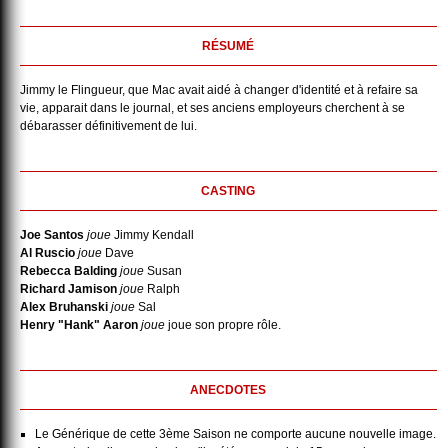
RÉSUMÉ
Jimmy le Flingueur, que Mac avait aidé à changer d'identité et à refaire sa
vie, apparait dans le journal, et ses anciens employeurs cherchent à se
débarasser définitivement de lui.
CASTING
Joe Santos
joue
Jimmy Kendall
Al Ruscio
joue
Dave
Rebecca Balding
joue
Susan
Richard Jamison
joue
Ralph
Alex Bruhanski
joue
Sal
Henry "Hank" Aaron
joue
joue son propre rôle.
ANECDOTES
Le Générique de cette 3ème Saison ne comporte aucune nouvelle image.