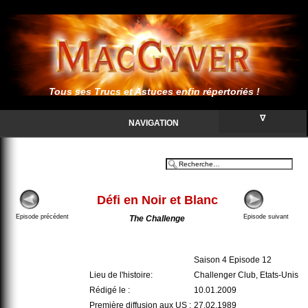
Tous ses Trucs et Astuces enfin répertoriés !
∇
NAVIGATION
Défi en Noir et Blanc
Episode précédent
Episode suivant
The Challenge
Saison 4 Episode 12
Lieu de l'histoire:
Challenger Club, Etats-Unis
Rédigé le :
10.01.2009
Première diffusion aux US :
27.02.1989