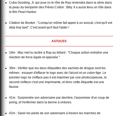
Cuba Gooding, Jr. qui joue ici le rôle de Ray reviendra dans la série dans
la peau du benjamin des Frères Colton : Billy. Il a aussi tenu un rôle dans
le film
Pearl Harbor
.
Citation de Booker : "Lorsqu'un môme fait appel à un avocat, c'est qu'il est
déjà trop tard". C'est avant qu'il faut l'aider !
ASTUCES
18m : Mac met la raclée à Ray au billard : "Chaque action entraîne une
réaction de force égale et opposée."
39m : Vérifier que les deux étiquettes des sachets de drogue sont les
mêmes : essayer d'effacer le logo avec de l'alcool et un coton-tige. Le
premier logo ne s'efface pas il est imprimer par une photocopieuse, le
second s'efface c'est une imprimante, et donc cette étiquette est une
fausse.
41m : Surprendre son adversaire par derrière, l'assommer d'un coup de
poing, et l'enfermer dans la benne à ordures.
42m : Saisir les pieds de son adversaire à travers les marches de