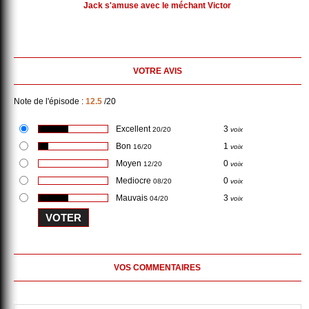
Jack s'amuse avec le méchant Victor
VOTRE AVIS
Note de l'épisode :
12.5
/20
Excellent
3
20/20
voix
Bon
1
16/20
voix
Moyen
0
12/20
voix
Mediocre
0
08/20
voix
Mauvais
3
04/20
voix
VOS COMMENTAIRES