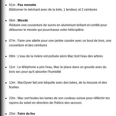
01m :
Pas menotte
Bâillonner le méchant avec de la toile, 1 tendeur, et 2 ceintures
06m :
Missile
Réduire une couverture de survis en aluminium brillant et conféti pour
détourner le missile qui pourchasse votre hélicoptère.
07m : Faire une attelle pour une jambe cassée avec un bout de bois, une
couverture et des ceintures
09m : L'eau de la rivière est polluée alors Mac boit l'eau des arbres
11m : Le téléphone a pris l'eau, Mac le place dans un gourde avec du
bois sec pour qu'il absorbe l'humidité
13m : MacGyver fait une béquille avec des tubes, de la mousse et des
ficelles
23m : Mac sort toutes les lames de son couteau suisse pour réfléchir les
rayons du soleil en direction de l'hélico des secours
25m :
Faire du feu