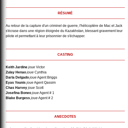
RÉSUMÉ
Au retour de la capture d'un criminel de guerre, l'hélicoptère de Mac et Jack
s'écrase dans une région éloignée du Kazakhstan, blessant gravement leur
pilote et permettant à leur prisonnier de s'échapper.
CASTING
Keith Jardine
joue
Victor
Zulay Henao
joue
Cynthia
Darla Delgado
joue
Agent Briggs
Eyas Younis
joue
Agent Qassim
Chas Harvey
joue
Scott
Josefina Boneo
joue
Agent # 1
Blake Burgess
joue
Agent # 2
ANECDOTES