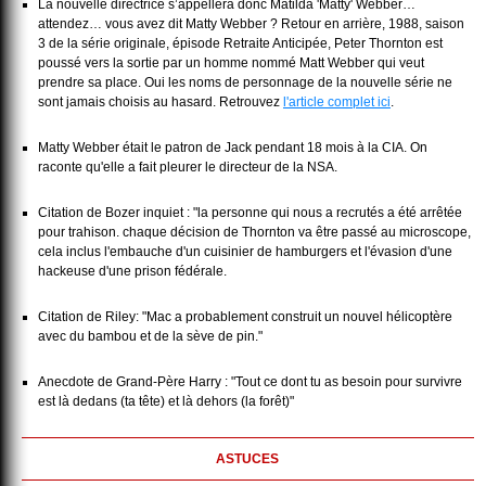
La nouvelle directrice s’appellera donc Matilda 'Matty' Webber…
attendez… vous avez dit Matty Webber ? Retour en arrière, 1988, saison
3 de la série originale, épisode Retraite Anticipée, Peter Thornton est
poussé vers la sortie par un homme nommé Matt Webber qui veut
prendre sa place. Oui les noms de personnage de la nouvelle série ne
sont jamais choisis au hasard. Retrouvez
l'article complet ici
.
Matty Webber était le patron de Jack pendant 18 mois à la CIA. On
raconte qu'elle a fait pleurer le directeur de la NSA.
Citation de Bozer inquiet : "la personne qui nous a recrutés a été arrêtée
pour trahison. chaque décision de Thornton va être passé au microscope,
cela inclus l'embauche d'un cuisinier de hamburgers et l'évasion d'une
hackeuse d'une prison fédérale.
Citation de Riley: "Mac a probablement construit un nouvel hélicoptère
avec du bambou et de la sève de pin."
Anecdote de Grand-Père Harry : "Tout ce dont tu as besoin pour survivre
est là dedans (ta tête) et là dehors (la forêt)"
ASTUCES